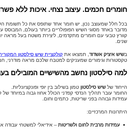
חומרים חכמים. עיצוב נצחי. איכות ללא פשרו
בכל חלל שמעוצב נכון, יש חומר אחד שתופס את כל תשומת ה
מדובר באחד מסוגי השיש הפופולריים ביותר בעולם, המבוסס ע
קוורץ טבעי עם חומרים מתקדמים, ליצירת משטח בעל מראה יוקר
שנים.
ב
שיש איציק אשדוד
, תמצאו את
קולקציית שיש סילסטון המקורית
טקסטורות וגימורים שמעניקים למטבח שלכם מראה מודרני, חמי
למה סילסטון נחשב מהשישיים המובילים בעו
הייחוד של
שיש סילסטון
טמון בשילוב בין יופי ופונקציונליות.
החומר עובר תהליך הנדסי קפדני הכולל אחוז גבוה במיוחד של ק
עמידות גבוהה בפני שריטות, כתמים וחום.
היתרונות המרכזיים:
עמידות מרבית לחום ולשריטות
– אידיאלי למשטחי עבודה אינ