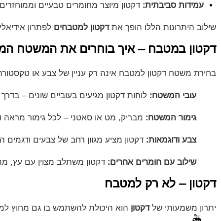
עמידות סביבתית:
דקטון מיוצר מחומרים טבעיים וממוחזרים, 
שילוב היתרונות הללו הופך את
דקטון למטבחים
לפתרון אידיאלי 
דקטון במטבח – איך בוחרים את המשטח המ
בחירת משטח דקטון למטבח אינה רק עניין של צבע או טקסטורה
עובי המשטח:
לוחות דקטון מגיעים בעוביים שונים – בדרך כלל 8, 12 ו-20 מ"מ, בהתאם לשימושים 
גימור המשטח:
מבריק, מט או סאטני – לכל גימור מראה ו
צבע ודוגמאות:
דקטון מציע מגוון רחב של צבעים ודגמים 
שילוב עם חומרים אחרים:
דקטון משתלב מצוין עם עץ, מתכ
דקטון – לא רק למטבח
יתרון משמעותי של
דקטון
הוא היכולת להשתמש בו גם מחוץ למטבח. המשט