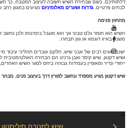
דלתותיכם. כשם שבחירת השיש חשובה לעיצוב המטבח, כך חשובה ג
לבתים פרטיים.
גדרות ושערים מאלומיניום
מגיעים במגוון רחב ש
מהחוץ פנימה
השיש הוא חומר גלם טבעי אך הוא מוגבל בזמינותו ולכן נחשב
משנה באיזו דוגמא או גוון תבחרו.
ישנם סוגים רבים של אבני שיש, חלקם עוברים תהליכי עיבוד מיני
ושיש דקטון. שיש קיסר ואבן גרניט הם הבחירה האולטימטיבית 
ייחודי ונדיר ומאופיין בעמידות גבוהה ביחס לסוגי השיש האחרים
שיש דקטון מגיע מספרד ונחשב לפורץ דרך בעיצוב פנים. מבחר הג
שיש למטבח סיליסטון