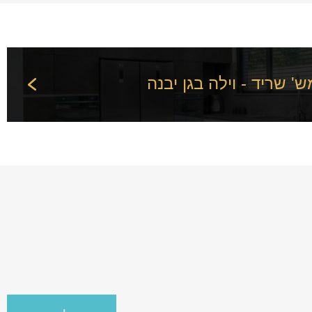
ש' שריד - וילה בגן יבנה