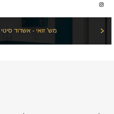
מש' זואי - אשדוד סיטי