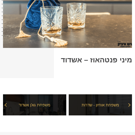
מיני פנטהאוז – אשדוד
משפחת אוחיון - שדרות
משפחת גא'ן אשדוד