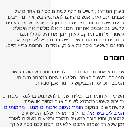
בעידן המודרני, השיש מוחלף לעיתים בסוגים אחרים של
אבנים. עם זאת, אנשים שירצו להשתמש בשיש היום חייבים
לדעת שישנן תכונות מסוימות שניתן להשיג עם שיש שלא ניתן
להשיג עם אבנים אחרות. תכונות אלו כוללות את היכולת
לשמור על חום ומרקם לאורך זמן ואת היכולת להתנגד
לכתמים כשהם מתרחשים. שיש בבית הוא לא רק מראה –
הוא גם השקעה מבחינת איכות, עמידות ויתרונות בריאותיים.
חומרים
שיש הוא אחד החומרים הפופולריים ביותר בשימוש בקישוט
המטבח. בעשור האחרון חל שינוי עצום במבחר משטחי
המטבח וכן עלייה בביקוש לחומרי אבן טבעית.
השיש הוא חומר רב תכליתי שניתן להשתמש בו למגוון מטרות.
זה יכול לשמש כמבטא לשיפור אזור מסוים או שניתן
להשתמש בו במקום
חומרי איטום איכותיים ממגוון מהמותגים
המובילים בישראל
, כדי ליצור מראה שלם. השיש עובד
למטבח, והוא הוכח כמעניק תמורה וביצועים מעולים לאורך
זמן שלא רק ישמחו אתכם אלא גם יחסכו לכם כסף לאורך