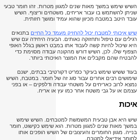
השיש שימש במשך מאות שנים למגוון מטרות. זהו חומר טבעי
שניתן להשתמש בו עבור אריחים, משטחים וריצוף. השיש
עובד היטב במטבח מכיוון שהוא עמיד ומושך חזותית.
שיש איכותי למטבח יכול להחזיק מעמד כל החיים
בתנאים
רגילים עם טיפול ותחזוקה נאותים. הבעיה היחידה עם שיש
היא שיכול להיות קשה לעבוד אתו במבט ראשון בגלל האופי
הצפוף שלו. לכן, השיש דורש מהקונה עבודה מסוימת כדי
להבטיח שהם מקבלים את המוצר האיכותי ביותר.
בעוד ששיש שימש בעיקר כפריט דקורטיבי בבתים, ישנם
שימושים רבים אחרים עבור סוג זה של חומר. במטבח, השיש
נמצא לרוב כאריחים על משטחי עבודה ודלפקים – או בפני
עצמם או על גבי משטח אחר כמו עץ או אריח.
איכות
שיש היא אבן טבעית המשמשת למטבחים. השיש שימש
במשך מאות שנים למגוון מטרות. הוא שימש כקישוט, חומר
בנייה. מגוון החומרים והעיצובים של השיש הופכים אותו
לחומר אידיאלי למטבח.