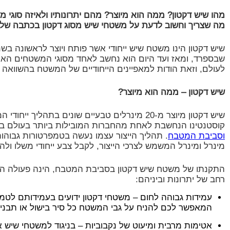
מהו שיש דקטון? ממה הוא מיוצר? מהם יתרונותיו ולאיזה סוגי 
מה שצריך וחשוב לדעת על משטחי שיש מסוג דקטון בכתבה שלפ
שבספרד, ומאז ועד היום הוא נחשב לאחד מסוגי המשטחים האה
לעולם, וזאת הודות למאפיינים הייחודיים של המשטח בהשוואה
שיש דקטון – ממה הוא מיוצר?
שיש דקטון מיוצר מ-20 מינרלים טבעיים שונים בתהליך 
קוסטנטינו הנחשבת לאחת מהחברות המובילות ביותר בעולם בי
וסביבת המטבח
. תהליך הייצור עצמו נעשה בטמפרטורות גבוה
מינרל ומינרל המשמש לצרכי הייצור, לקבל צבע ייחודי משלו ול
התקנתו של משטח שיש דקטון בסביבת המטבח, הינה פעולה המ
רחב של יתרונות וביניהם:
עמידות גבוהה לחום – משטחי דקטון ידועים בעמידותם לטמפ
המאפשר לכם להניח על גבי המשטח כל סיר בישול או תבנית
אטימות מרבית ומיעוט של נקבוביות – בניגוד למשטחי שיש 